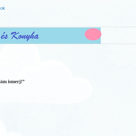
ok
rám ismerj!”