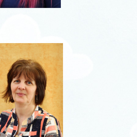
né Szilágyi Dorottya
a