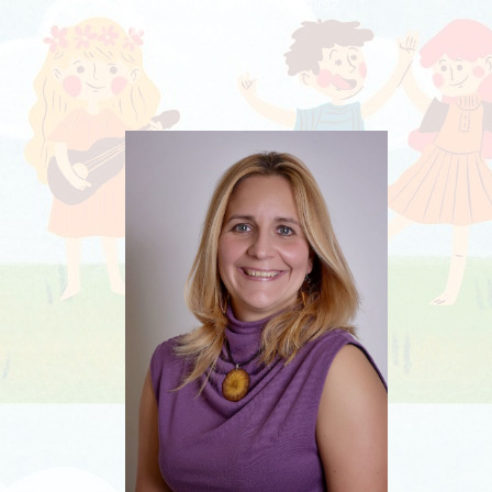
Kovácsné Darnyik Artemisz
óvodapedagógus