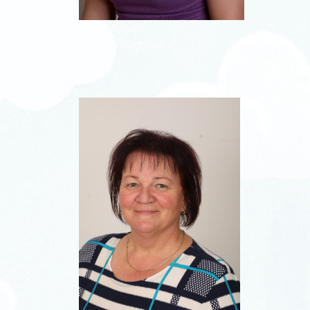
Pintér Katalin
óvodapedagógus