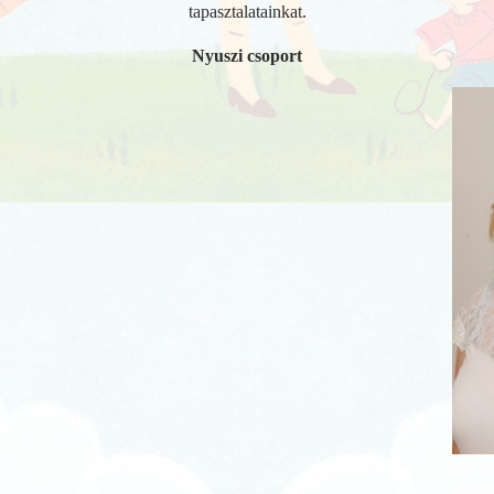
tapasztalatainkat.
Nyuszi csoport
Kiss
dajk