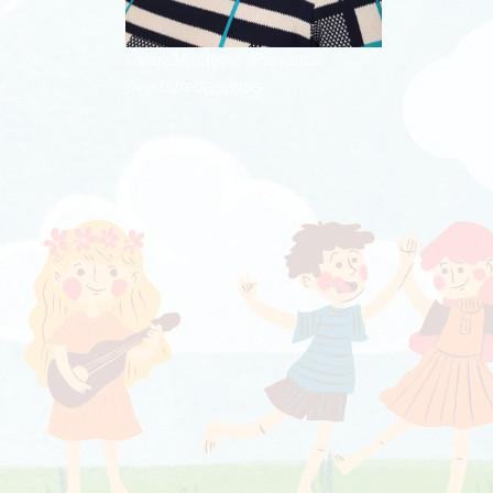
Óvári Mihályné /Pannuci/
óvodapedagógus