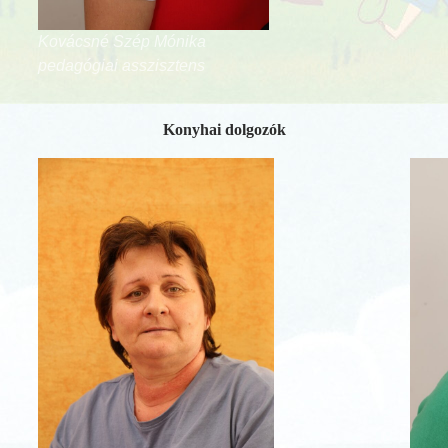
Kovácsné Szép Mónika
pedagógiai asszisztens
Konyhai dolgozók