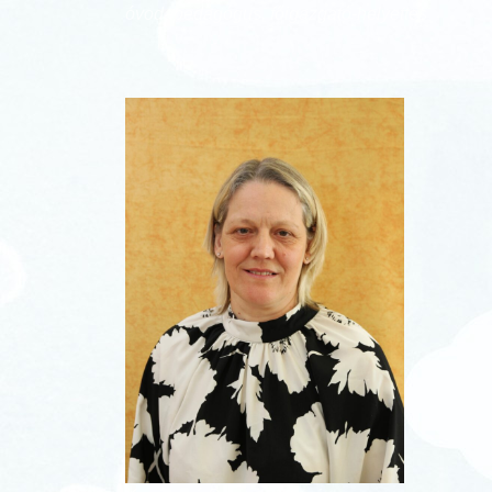
óvodapedagógus
, főigazgató-helyettes