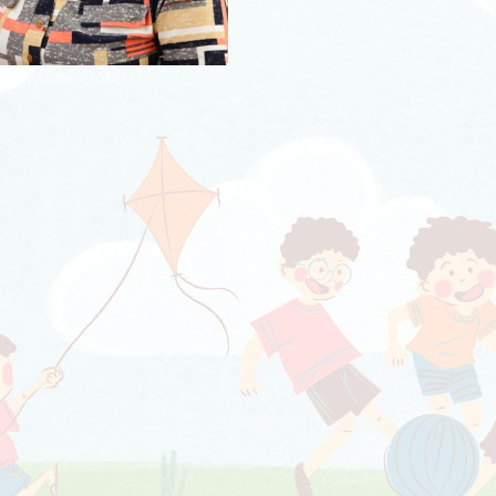
 Istvánné /Böbi/
a