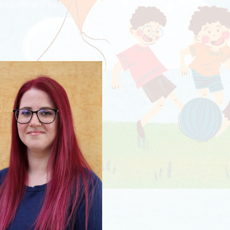
 Lászlóné /Éva/
a