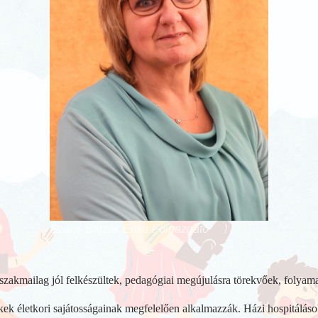
Szalai-Bajzák Erika Főigazgató
akmailag jól felkészültek, pedagógiai megújulásra törekvőek, folyam
ek életkori sajátosságainak megfelelően alkalmazzák. Házi hospitálások