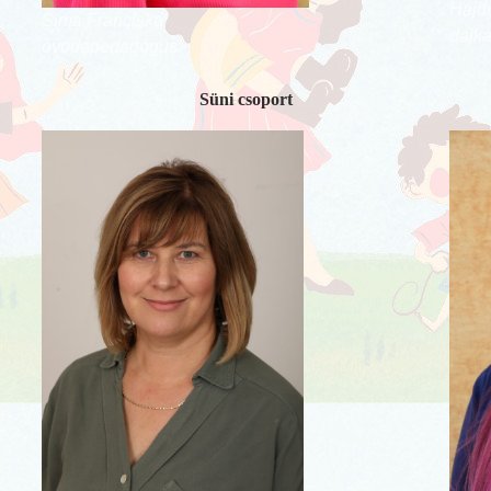
Hajdú
Sima Franciska
dajk
óvodapedagógus
Süni csoport