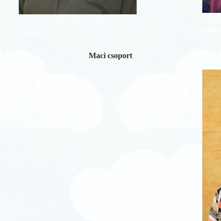
Rábel
Kovácsné Kolesza Andrea
dajk
óvodapedagógus
Maci csoport