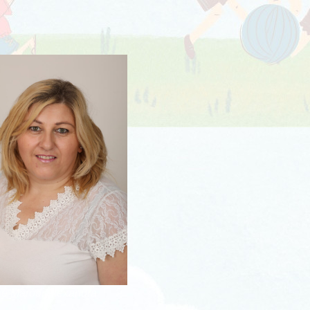
né Maródi Alexandra
a