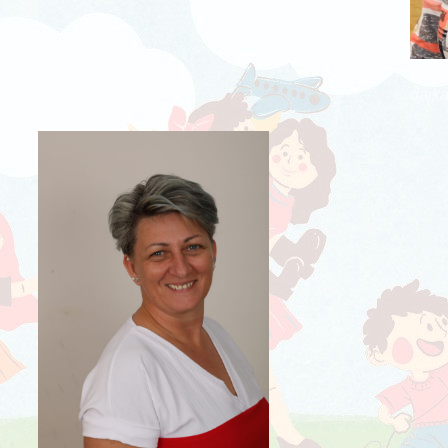
Sukaj
dajk