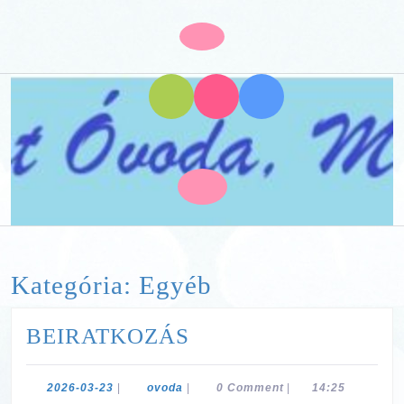
Skip
to
Open
content
Button
Skip
to
content
Kategória:
Egyéb
BEIRATKOZÁS
BEIRATKOZÁS
2026-
ovoda
2026-03-23
|
ovoda
|
0 Comment
|
14:25
03-