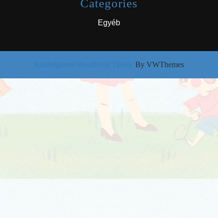
Categories
Egyéb
Kindergarten WordPress Theme
By VWThemes
Scroll
Up