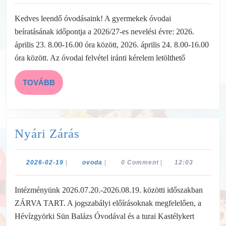
23
Kedves leendő óvodásaink! A gyermekek óvodai
beíratásának időpontja a 2026/27-es nevelési évre: 2026.
április 23. 8.00-16.00 óra között, 2026. április 24. 8.00-16.00
óra között. Az óvodai felvétel iránti kérelem letölthető
TOVÁBB
TOVÁBB
Nyári
Nyári Zárás
Zárás
2026-
ovoda
2026-02-19
|
ovoda
|
0 Comment
|
12:03
02-
19
Intézményünk 2026.07.20.-2026.08.19. közötti időszakban
ZÁRVA TART. A jogszabályi előírásoknak megfelelően, a
Hévízgyörki Sün Balázs Óvodával és a turai Kastélykert